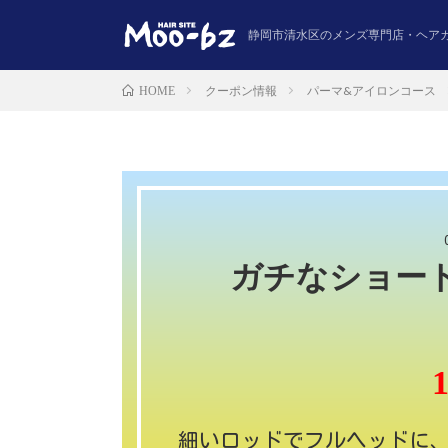
静岡市清水区のメンズ専門店・ヘア
クーポン情報
パーマ&アイロンコース
HOME
ガチなショー
1
細いロッドでフルヘッドに