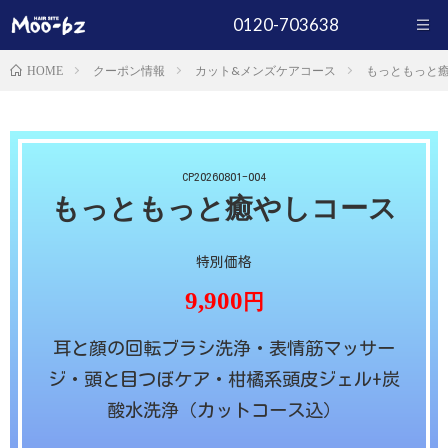
0120-703638
クーポン情報
カット&メンズケアコース
もっともっと
HOME
CP20260801-004
もっともっと癒やしコース
特別価格
9,900
円
耳と顔の回転ブラシ洗浄・表情筋マッサー
ジ・頭と目つぼケア・柑橘系頭皮ジェル+炭
酸水洗浄（カットコース込）