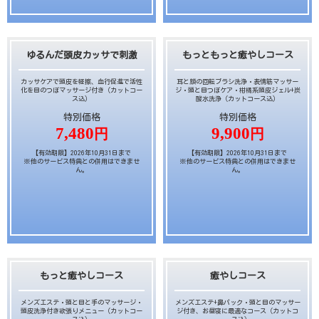
ゆるんだ頭皮カッサで刺激
もっともっと癒やしコース
カッサケアで頭皮を軽擦、血行促進で活性
耳と顔の回転ブラシ洗浄・表情筋マッサー
化を目のつぼマッサージ付き（カットコー
ジ・頭と目つぼケア・柑橘系頭皮ジェル+炭
ス込）
酸水洗浄（カットコース込）
特別価格
特別価格
7,480
9,900
円
円
【有効期限】2026年10月31日まで
【有効期限】2026年10月31日まで
※他のサービス特典との併用はできませ
※他のサービス特典との併用はできませ
ん。
ん。
もっと癒やしコース
癒やしコース
メンズエステ・頭と目と手のマッサージ・
メンズエステ+鼻パック・頭と目のマッサー
頭皮洗浄付き欲張りメニュー（カットコー
ジ付き、お昼寝に最適なコース（カットコ