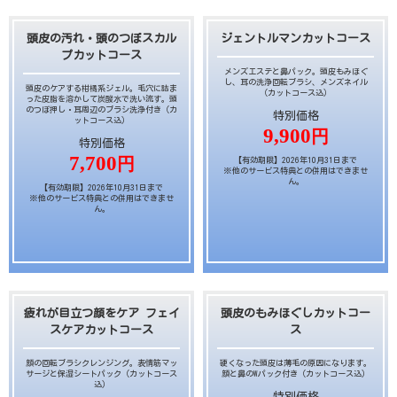
頭皮の汚れ・頭のつぼスカル
ジェントルマンカットコース
プカットコース
メンズエステと鼻パック。頭皮もみほぐ
し、耳の洗浄回転ブラシ、メンズネイル
頭皮のケアする柑橘系ジェル。毛穴に詰ま
（カットコース込）
った皮脂を溶かして炭酸水で洗い流す。頭
のつぼ押し・耳周辺のブラシ洗浄付き（カ
特別価格
ットコース込）
9,900
円
特別価格
7,700
円
【有効期限】2026年10月31日まで
※他のサービス特典との併用はできませ
ん。
【有効期限】2026年10月31日まで
※他のサービス特典との併用はできませ
ん。
疲れが目立つ顔をケア フェイ
頭皮のもみほぐしカットコー
スケアカットコース
ス
顔の回転ブラシクレンジング。表情筋マッ
硬くなった頭皮は薄毛の原因になります。
サージと保湿シートパック（カットコース
顔と鼻のWパック付き（カットコース込）
込）
特別価格